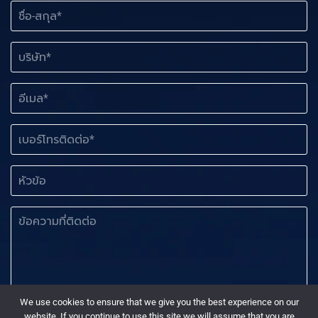
ชื่
อ
-
ส
บ
กุ
ริ
ล
ษั
ท
อี
*
เ
ม
ล
เ
บ
*
อ
ร์
หั
บ
โ
ว
ริ
ท
ข้
ษั
ร
อ
ข้
ท
ติ
อ
เ
ด
ค
บ
ต่
ว
อ
อ
า
ร์
ม
โ
*
ที่
ท
We use cookies to ensure that we give you the best experience on our
ติ
ร
website. If you continue to use this site we will assume that you are