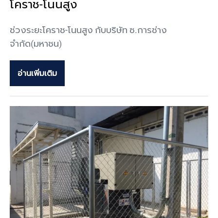
โคราช-โนนสูง
ช่วงระยะโคราช-โนนสูง กับบริษัท ซ.การช่าง
จำกัด(มหาชน)
อ่านเพิ่มเติม