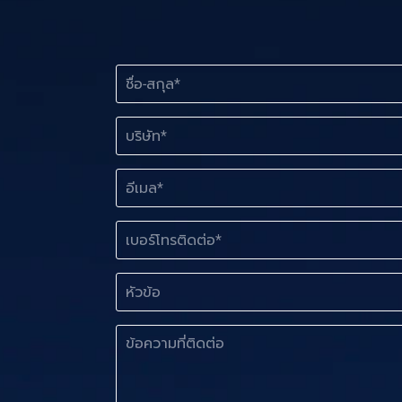
ชื่
อ
-
ส
บ
กุ
ริ
ล
ษั
ท
อี
*
เ
ม
ล
เ
บ
*
อ
ร์
หั
โ
ว
ท
ข้
ร
อ
ข้
ส
ติ
อ
กุ
ด
ค
ล
ต่
ว
*
อ
า
บ