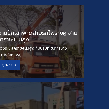
งานปักเสาพาดสายรถไฟรางคู่ สาย
โคราช-โนนสูง
่วงระยะโคราช-โนนสูง กับบริษัท ซ.การช่าง
จำกัด(มหาชน)
ดูผลงาน